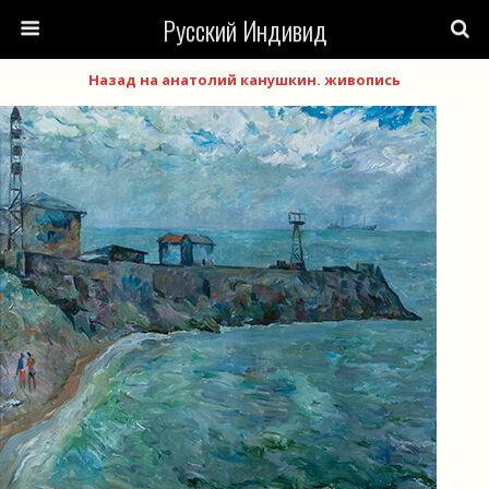
Русский Индивид
Назад на анатолий канушкин. живопись