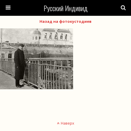
Русский Индивид
Назад на фотокустодиев
Наверх