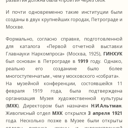
развития должна была «пройти» через себя.
И почти одновременно такие институции были
созданы в двух крупнейших городах, Петрограде и
Москве.
Формально, согласно справке, подготовленной
для каталога «Первой отчетной выставки
Главнауки Наркомпроса» (Москва, 1925),
ГИНХУК
был основан в Петрограде в
1919
году. Однако,
реально его созданине было более
многоступенчатым , чем у московского «собрата».
На музейной конференции, состоявшейся 11
февраля 1919 года, была подтверждена
организация Музея художественной культуры
(
МХК
). Директором был назначен
Н
.
И
.
Альтман
.
Живописный отдел
МХК
открылся
3 апреля 1921
года. Несколько позже в Музее были открыты