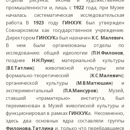
отделы рисунка, иконы и художественной
промышленности и, лишь с
1922
года, при Музее
началась систематическая исследовательская
работа. В
1923
году
ГИНХУК
был утвержден
Совнаркомом как государственное учреждение.
Директором
ГИНХУК
а был назначен
К
.
С
.
Малевич
.
В нем были организованы отделы по
исследованию: общей идеологии (
П
.
Н
.
Филонов
,
позднее
Н
.
Н
.
Пуни
); материальной культуры
(
В
.
Е
.
Татлин
); живописной культуры или
формально-теоретический (
К
.
С
.
Малевич
);
органической культуры (
М
.
В
.
Матюшин
) и
экспериментальный (
П
.
А
.
Мансуров
). Музей,
ставший «праматерью» института, был
переименован в Музей живописной культуры и
функционировал в рамках
ГИНХУК
а. Несомненно,
здесь два основных ядра составляли группы
Филонова,Татлина
и, только что перебравшиеся