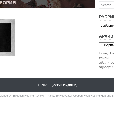
ТЕОРИЯ
РУБРИ
Рубрики
АРХИВ
Архив
Если, Вы
темам, б
обратит
адресу: r
© 2026
Русский Индивид
signed by:
InMotion Hosting Review
| Thanks to
HostGator Coupon
,
Web Hosting Hub
and
B