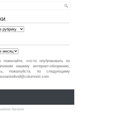
КИ
 пожелайте, что-то опубликовать по
лизким нашему интернет-обозрению,
есь, пожалуйста, по следующему
ussianindivid@columnist.com
usiness Services