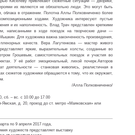
арью Киселёву привлекают сюжетные ситуации — дворики,
Героями их являются не обязательно люди. Это могут быть
я, облака в отражении. Полотна Аллы Полковниченко более
 композиционными ходами. Художника интересуют пустые
шения и их наполненность. Влад Трач представлен крепкими
ми, написанными в ходе поездок на творческие дачи —
. Мышкин. Для художника важна законченность произведения,
 пленэрных качеств. Вера Лагутенкова — мастер живого
представляет яркие, выразительные холсты, созданные во
тром Грошевым, самостоятельных поездок и участия во
ектах. У её работ эмоциональный, лихой почерк.Авторов
ат деятельности — станковая живопись, реалистичная в
ках сюжетов художники обращаются к тому, что их окружает,
ом.
/Алла Полковниченко/
, сб. – вс. с 10.00 до 17.00
-Ямская, д. 20, проезд до ст. метро «Маяковская» или
арта по 9 апреля 2017 года,
емия художеств представляет выставку