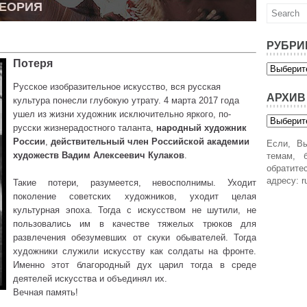
ТЕОРИЯ
РУБРИ
Потеря
Рубрики
Русское изобразительное искусство, вся русская
АРХИВ
культура понесли глубокую утрату. 4 марта 2017 года
ушел из жизни художник исключительно яркого, по-
Архив
русски жизнерадостного таланта,
народный художник
России
,
действительный член Российской академии
Если, Вы
художеств Вадим Алексеевич Кулаков
.
темам, б
обратит
адресу: r
Такие потери, разумеется, невосполнимы. Уходит
поколение советских художников, уходит целая
культурная эпоха. Тогда с искусством не шутили, не
пользовались им в качестве тяжелых трюков для
развлечения обезумевших от скуки обывателей. Тогда
художники служили искусству как солдаты на фронте.
Именно этот благородный дух царил тогда в среде
деятелей искусства и объединял их.
Вечная память!