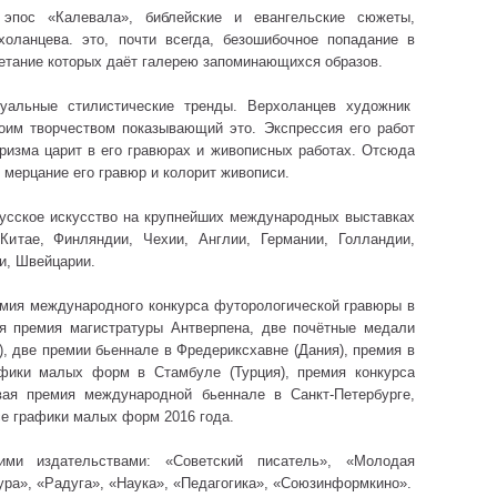
 эпос «Калевала», библейские и евангельские сюжеты,
оланцева. это, почти всегда, безошибочное попадание в
четание которых даёт галерею запоминающихся образов.
туальные стилистические тренды. Верхоланцев художник
воим творчеством показывающий это. Экспрессия его работ
ризма царит в его гравюрах и живописных работах. Отсюда
 мерцание его гравюр и колорит живописи.
усское искусство на крупнейших международных выставках
Китае, Финляндии, Чехии, Англии, Германии, Голландии,
и, Швейцарии.
емия международного конкурса футорологической гравюры в
ая премия магистратуры Антверпена, две почётные медали
, две премии бьеннале в Фредериксхавне (Дания), премия в
афики малых форм в Стамбуле (Турция), премия конкурса
вая премия международной бьеннале в Санкт-Петербурге,
е графики малых форм 2016 года.
ими издательствами: «Советский писатель», «Молодая
ура», «Радуга», «Наука», «Педагогика», «Союзинформкино».