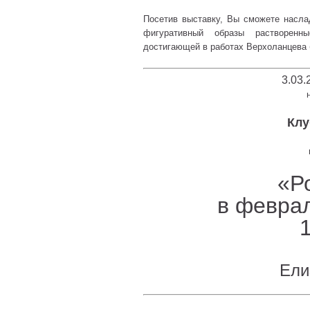
Посетив выставку, Вы сможете насла
фигуративный образы растворенн
достигающей в работах Верхоланцева 
3.03.
Клу
«Р
в февра
Ели