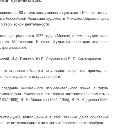
ИНЫЕ ЦИВИЛИЗАЦИИ
».
посвящена 80-летию заслуженного художника России, члена-
нта Российской Академии художеств Михаила Верхоланцева
го творческой деятельности .
оланцев родился в 1937 году в Москве, в семье художников
кончил Московское Высшее Художественно-промышленное
Строгановское).
нский, И.А. Гильтер, Ю.В. Случевский В. П. Комарденков.
 самых разных областях визуального искусства: прикладная
ь, ксилография и искусство книги.
 создание уникального изобразительного языка в таком
силография. Качество в его гравюр заставляет вспомнить о
837-1909), В. Н. Масютин (1884 -1955), В. А. Андреев (1888-
омпозицией, воплощенные в этой технике дают основание
ке, не встречающимся ни у кого из современных гравёров.