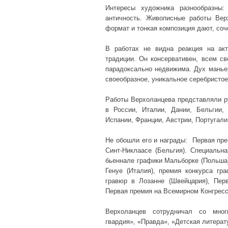
Интересы художника разнообразны:
античность. Живописные работы Верх
формат и тонкая композиция дают, со
В работах не видна реакция на ак
традиции. Он консервативен, всем с
парадоксально недвижима. Дух манье
своеобразное, уникальное серебристое
Работы Верхоланцева представляли р
в России, Италии, Дании, Бельгии, 
Испании, Франции, Австрии, Португали
Не обошли его и награды: Первая пр
Синт-Никлаасе (Бельгия). Специальн
бьеннале графики Мальборке (Польша)
Генуе (Италия), премия конкурса гр
гравюр в Лозанне (Швейцария), Пер
Первая премия на Всемирном Конгресс
Верхоланцев сотрудничал со мног
гвардия», «Правда», «Детская литерат