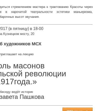
диться стремлением мастера к трактованию Красоты через
ые в нарочитой театральности эстетики маньеризма,
барочных высот звучания.
2017 (в пятницу) в 18-00
на Кузнецком мосту, 20
б художников МСХ
приглашает на лекцию
оль масонов
льской революции
1917года.»
беседу ведёт историк
завета Пашкова