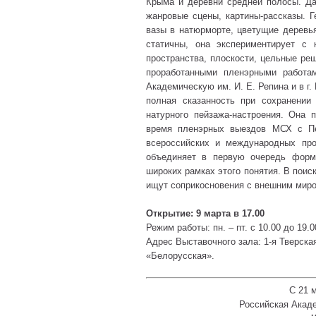
Крыма и деревни средней полосы. Д
жанровые сцены, картины-рассказы. 
вазы в натюрморте, цветущие деревь
статичны, она экспериментирует с
пространства, плоскости, цельные ре
проработанными пленэрными работа
Академическую им. И. Е. Репина и в г
полная сказанность при сохранении
натурного пейзажа-настроения. Она 
время пленэрных выездов МСХ с Пе
всероссийских и международных про
объединяет в первую очередь форм
широких рамках этого понятия. В поис
ищут соприкосновения с внешним мир
Открытие: 9 марта в 17.00
Режим работы: пн. – пт. с 10.00 до 19.00
Адрес Выставочного зала: 1-я Тверская
«Белорусская».
C 21 м
Российская Акад