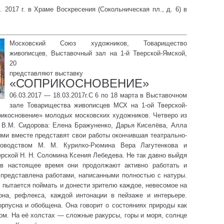
. 2017 г. в Храме Воскресения (Сокольническая пл., д. 6) в
Московский Союз художников, Товарищество
живописцев, Выставочный зал на 1-й Тверской-Ямской,
20
представляют выставку
«СОПРИКОСНОВЕНИЕ»
06.03.2017 — 18.03.2017г.С 6 по 18 марта в Выставочном
зале Товарищества живописцев МСХ на 1-ой Тверской-
рикосновение» молодых московских художников. Четверо из
 В.М. Сидорова: Елена Бражуненко, Дарья Киселёва, Алла
ими вместе представят свои работы окончившая театрально-
ководством М. М. Курилко-Рюмина Вера Лагутенкова и
рской Н. Н. Соломина Ксения Лебедева. Не так давно выйдя
 в настоящее время они продолжают активно работать и
 представлена работами, написанными полностью с натуры.
 пытается поймать и донести зрителю каждое, невесомое на
она, рефлекса, каждой интонации в пейзаже и интерьере.
рпусна и обобщена. Она говорит о состояниях природы как
ом. На её холстах — сложные ракурсы, горы и моря, солнце