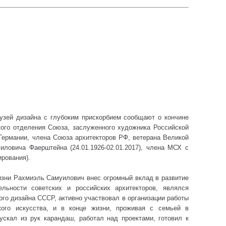
зей дизайна с глубоким прискорбием сообщают о кончине
кого отделения Союза, заслуженного художника Российской
Германии, члена Союза архитекторов РФ, ветерана Великой
ловича Фаерштейна (24.01.1926-02.01.2017), члена МСХ с
ирования).
изни Рахмиэль Самуилович внес огромный вклад в развитие
ельности советских и российских архитекторов, являлся
го дизайна СССР, активно участвовал в организации работы
кого искусства, и в конце жизни, проживая с семьей в
ускал из рук карандаш, работал над проектами, готовил к