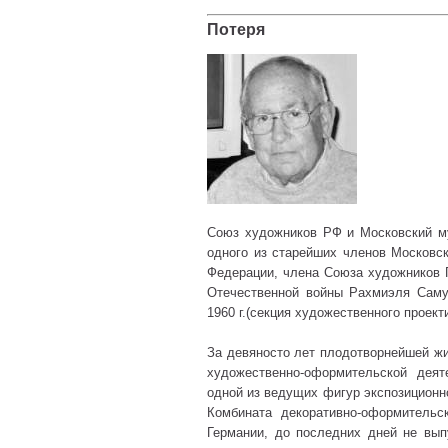
Потеря
Союз художников РФ и Московский му
одного из старейших членов Московс
Федерации, члена Союза художников 
Отечественной войны Рахмиэля Самуи
1960 г.(секция художественного проект
За девяносто лет плодотворнейшей ж
художественно-оформительской деят
одной из ведущих фигур экспозиционно
Комбината декоративно-оформительс
Германии, до последних дней не вып