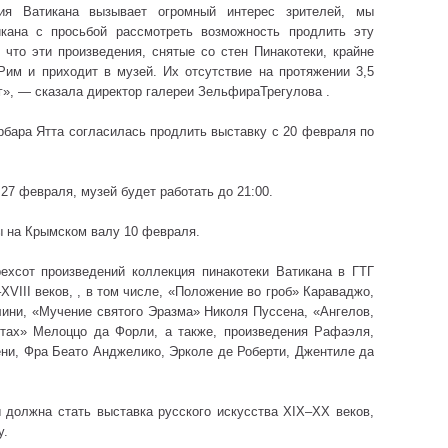
ия Ватикана вызывает огромный интерес зрителей, мы
кана с просьбой рассмотреть возможность продлить эту
 что эти произведения, снятые со стен Пинакотеки, крайне
Рим и приходит в музей. Их отсутствие на протяжении 3,5
», — сказала директор галереи ЗельфираТрегулова .
рбара Ятта согласилась продлить выставку с 20 февраля по
 27 февраля, музей будет работать до 21:00.
ы на Крымском валу 10 февраля.
ехсот произведений коллекция пинакотеки Ватикана в ГТГ
XVIII веков, , в том числе, «Положение во гроб» Караваджо,
ини, «Мучение святого Эразма» Николя Пуссена, «Ангелов,
тах» Мелоццо да Форли, а также, произведения Рафаэля,
ени, Фра Беато Анджелико, Эрколе де Роберти, Джентиле да
 должна стать выставка русского искусства XIX–XX веков,
у.