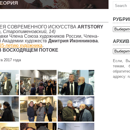
ТЕОРИЯ
РУБРИ
ЛЕРЕЯ СОВРЕМЕННОГО ИСКУССТВА
ARTSTORY
Рубрики
а, Старопименовский, 14)
вки Члена Союза художников России, Члена-
й Академии художеств
Дмитрия Иконникова
.
АРХИВ
65-летию художника
.
В ВОСХОДЯЩЕМ ПОТОКЕ
Архив
а 2017 года
Если, Вы
темам, б
обратит
адресу: r