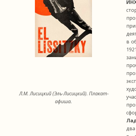
ИН
ст
пр
при
дея
в о
19
зан
п
про
экс
худ
Л.М. Лисицкий (Эль-Лисицкий). Плакат-
уча
афиша.
пр
сфо
Лад
два