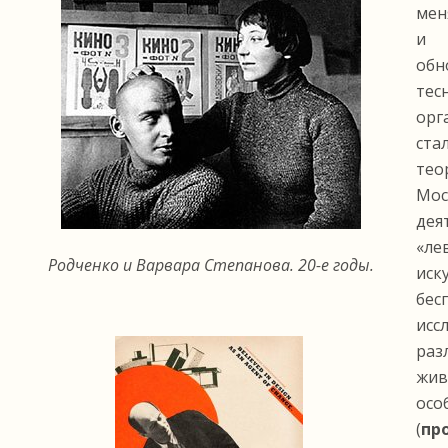
мен
и 
обн
тес
орг
ст
тео
Мо
дея
«ле
Родченко и Варвара Степанова. 20-е годы.
и
бес
ис
раз
жи
осо
(
пр