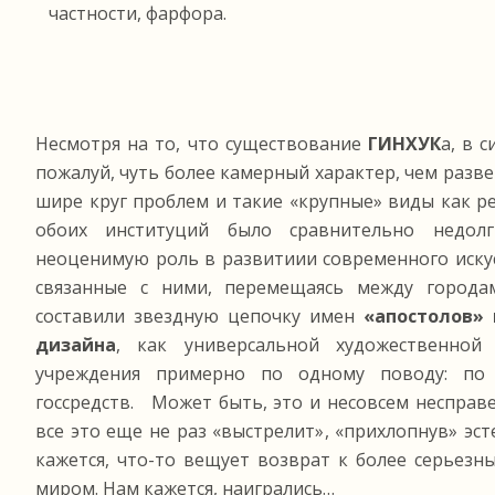
частности, фарфора.
Несмотря на то, что существование
ГИНХУК
а, в 
пожалуй, чуть более камерный характер, чем разв
шире круг проблем и такие «крупные» виды как р
обоих институций было сравнительно недолг
неоценимую роль в развитиии современного искус
связанные с ними, перемещаясь между города
составили звездную цепочку имен
«апостолов»
дизайна
, как универсальной художественной
учреждения примерно по одному поводу: по 
госсредств. Может быть, это и несовсем несправ
все это еще не раз «выстрелит», «прихлопнув» эс
кажется, что-то вещует возврат к более серье
миром. Нам кажется, наигрались…