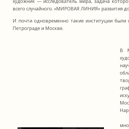
художник — исследователь мира, задача которо
всего случайного. «МИРОВАЯ ЛИНИЯ» развития дол
И почти одновременно такие институции были с
Петрограде и Москве.
В 
худ
нау
обл
тво
гра
иск
Мо
Нар
За
мн