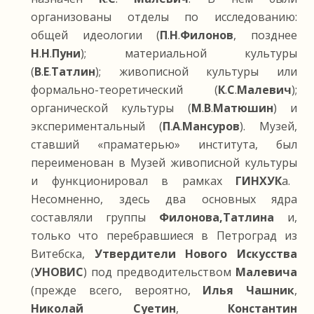
организованы отделы по исследованию:
общей идеологии (
П
.
Н
.
Филонов
, позднее
Н
.
Н
.
Пуни
); материальной культуры
(
В
.
Е
.
Татлин
); живописной культуры или
формально-теоретический (
К
.
С
.
Малевич
);
органической культуры (
М
.
В
.
Матюшин
) и
экспериментальный (
П
.
А
.
Мансуров
). Музей,
ставший «праматерью» института, был
переименован в Музей живописной культуры
и функционировал в рамках
ГИНХУК
а.
Несомненно, здесь два основных ядра
составляли группы
Филонова,Татлина
и,
только что перебравшиеся в Петроград из
Витебска,
Утвердители Нового Искусства
(
УНОВИС
) под предводительством
Малевича
(прежде всего, вероятно,
Илья Чашник
,
Николай Суетин
,
Константин