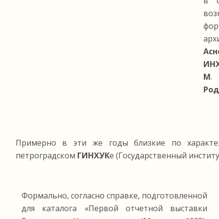
в с
во
фор
арх
Асн
ИН
М
Род
Примерно в эти же годы близкие по характе
петроградском
ГИНХУК
е (Государственный инстит
Формально, согласно справке, подготовленной
для каталога «Первой отчетной выставки