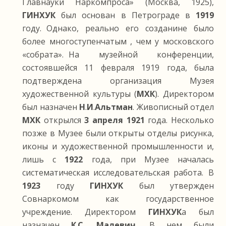
Главнауки Наркомпроса» (Москва, 1925),
ГИНХУК
был основан в Петрограде в
1919
году. Однако, реально его созданине было
более многоступенчатым , чем у московского
«собрата». На музейной конференции,
состоявшейся 11 февраля 1919 года, была
подтверждена организация Музея
художественной культуры (
МХК
). Директором
был назначен
Н
.
И
.
Альтман
. Живописный отдел
МХК
открылся
3 апреля 1921
года. Несколько
позже в Музее были открыты отделы рисунка,
иконы и художественной промышленности и,
лишь с
1922
года, при Музее началась
систематическая исследовательская работа. В
1923
году
ГИНХУК
был утвержден
Совнаркомом как государственное
учреждение. Директором
ГИНХУК
а был
назначен
К
.
С
.
Малевич
. В нем были