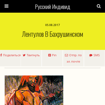
Русский Индивид
05.08.2017
Лентулов В Бахрушинском
Поделиться
Твитнуть
Pin
Отпр. по
SMS
эл. почте