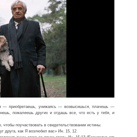
ая — приобретаешь, унижаясь — возвысишься, плачешь —
ешь, пожалеешь других и отдашь все, что есть у тебя, и
о, чтобы поучаствовать в свидетельствовании истины.
г друга, как Я возлюбил вас» Ин. 15, 12.