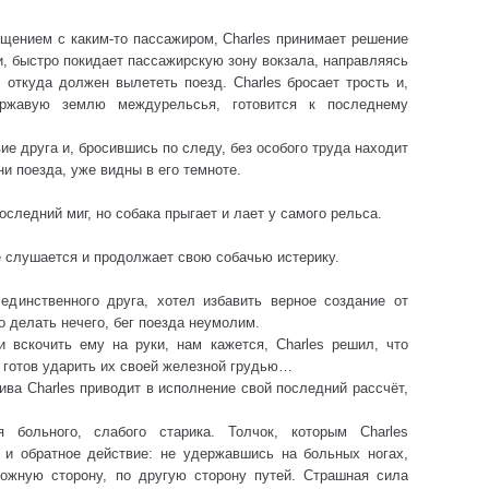
бщением с каким-то пассажиром, Charles принимает решение
и, быстро покидает пассажирскую зону вокзала, направляясь
 откуда должен вылететь поезд. Charles бросает трость и,
ржавую землю междурельсья, готовится к последнему
ие друга и, бросившись по следу, без особого труда находит
ни поезда, уже видны в его темноте.
оследний миг, но собака прыгает и лает у самого рельса.
не слушается и продолжает свою собачью истерику.
 единственного друга, хотел избавить верное создание от
о делать нечего, бег поезда неумолим.
и вскочить ему на руки, нам кажется, Charles решил, что
 готов ударить их своей железной грудью…
тива Charles приводит в исполнение свой последний рассчёт,
 больного, слабого старика. Толчок, которым Charles
т и обратное действие: не удержавшись на больных ногах,
ложную сторону, по другую сторону путей. Страшная сила