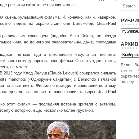
ходе развития сюжета не принципиальны.
 сцена, кульминация фильма. И, конечно, как и, наверное,
РУБРИ
остно видеть на экране Жан-Поля Бельмондо (Jean-Paul
Рубрики
графическим красавцем (подобно Alain Delon), не всегда
льшое кино, но до чего же очаровательны, даже, проходные
АРХИВ
Архив
мьдесят четыре года и тяжелейший инсульт за плечами.
м всего секунд сорок за весь фильм. Он вынужден стоять,
Если, Вы
сего, не может.
темам, б
 В 2013 году Клод Лелуш (Claude Lelouch) собирался снимать
обратит
dits manchots («Однорукие бандиты») с Belmondo в главной
адресу: r
ом не знает никто. Фильм не выходил и заявлений по этому
оследовало заявление о завершении карьеры Jean-Paul
менно этот фильм — последняя встреча зрителя с актёром.
весёлую историю, еще, несколько более грустной.