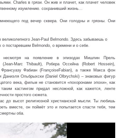
ьями. Charles в грязи. Он жив и плачет, как плачет человек
бственному изумлению. сохранивший жизнь…
емнеющего под вечер сквера. Они голодны и грязны. Они
 великолепного Jean-Paul Belmondo. Здесь забываешь о
 о постаревшем Belmondo, о времени и о себе.
то несмотря на появление в эпизодах Мишлин Прель
 (Jean-Marc Thibault), Робера Оссейна (Robert Hossein),
Франсуазу Фабиан (FrançoiseFabian), а также Макса фон
и Даниэля Ольбрыхски (Daniel Olbrychski) – знаковых фигур
атого века, фильм не становится «похоронами эпохи», как
r таким кастингом придал несложной, как кажется, ленте
чности простого сюжета.
ас до высот религиозной христианской мысли. Ты любишь
ереть вместе, он поймёт это и попытается спасти тебя, тем
смертны оба.