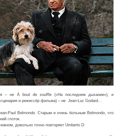
ия – не À bout de souffle («На последнем дыхании»), и
р сценария и режиссёр фильма) – не Jean-Luc Godard…
Jean-Paul Belmondo. Старым и очень больным Belmondo, что
ний глоток.
сновном, довольно точно повторяет Umberto D.
: