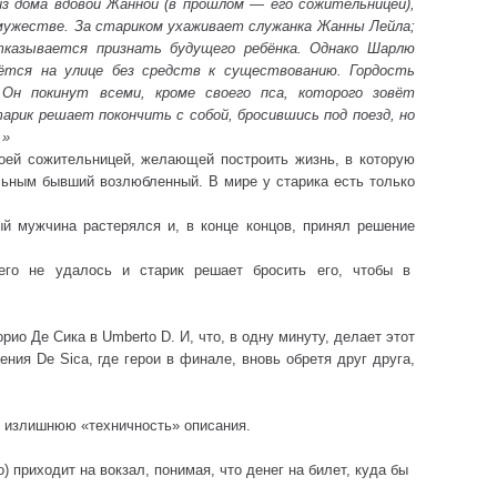
из дома вдовой Жанной (в прошлом — его сожительницей),
мужестве. За стариком ухаживает служанка Жанны Лейла;
тказывается признать будущего ребёнка. Однако Шарлю
ётся на улице без средств к существованию. Гордость
н покинут всеми, кроме своего пса, которого зовёт
арик решает покончить с собой, бросившись под поезд, но
…»
оей сожительницей, желающей построить жизнь, в которую
льным бывший возлюбленный. В мире у старика есть только
ый мужчина растерялся и, в конце концов, принял решение
 его не удалось и старик решает бросить его, чтобы в
орио Де Сика в Umberto D. И, что, в одну минуту, делает этот
ия De Sica, где герои в финале, вновь обретя друг друга,
ю излишнюю «техничность» описания.
o) приходит на вокзал, понимая, что денег на билет, куда бы