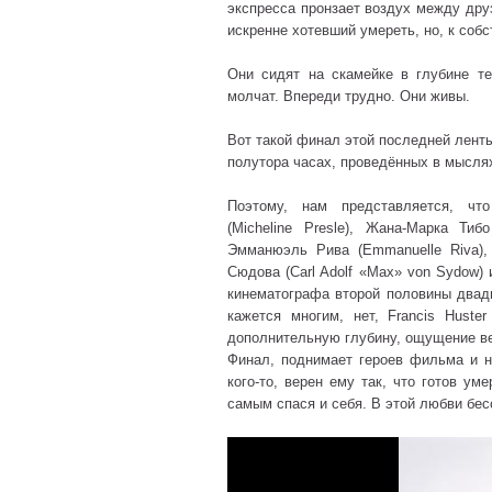
экспресса пронзает воздух между друз
искренне хотевший умереть, но, к со
Они сидят на скамейке в глубине т
молчат. Впереди трудно. Они живы.
Вот такой финал этой последней ленты
полутора часах, проведённых в мыслях
Поэтому, нам представляется, ч
(Micheline Presle), Жана-Марка Тибо
Эмманюэль Рива (Emmanuelle Riva), 
Сюдова (Carl Adolf «Max» von Sydow) 
кинематографа второй половины двадц
кажется многим, нет, Francis Huste
дополнительную глубину, ощущение ве
Финал, поднимает героев фильма и н
кого-то, верен ему так, что готов ум
самым спася и себя. В этой любви бес