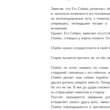
Заметив, что Его Собака увлеклась о
и, насколько возможно в его положени
на железнодорожные пути, к тоннелю,
уперевшись нетвердыми ногами в 
мгновению.
Однако, Его Собака, замечает отсутств
Charles, стоящего у жерла тоннеля. Ог
Charles нужно сосредоточится в свой п
Старик пытается прогнать её, но пёс 
Charles не хотел умирать на глазах
страданий, связанных с его гибелью, н
Charles делает знак собаке подойти 
друзья должны умереть вместе. Поезд
Но это не так. В миг до удара локомо
он отбрасывает животное в сторону…
Рассчёт оказывается неверным для
отправляет своего друга жить, имее
Charles опрокидывается в противопо