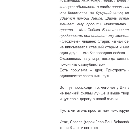
«74-летний пенсионер Шарль изгнан 
которая объявляет о своём новом за
она беременна, но будущий отец о
удается помочь Лейле. Шарль оста
мешает ему просить милостыню. О
просто — Моя Собака. В отчаянии ст
преданность пса спасает ему жизнь
«Отожмём» лишнее: Старик изгнан св
не вписывается ставший старым и бо
один друг — его беспородная собака.
Оказавшись на улице, некогда сильн
покончить самоубийством.
Есть проблема – друг. Пристроить
одиночестве завершить путь…
Вот тут происходит то, чего нет у Витт
не великий фильм лучше и выше творен
ищут свою дорогу в новой жизни.
Пусть читатель простит нам некотору
Итак, Charles (герой Jean-Paul Belmond
то ни было, у него нет.