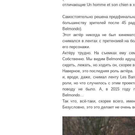
отличающие Un homme et son chien в 
Самостоятельно решена предфинальная
большинству зрителей после 45 рад
Belmondo).
Этот актёр никогда не был кинемато
снимался в лентах с претензией на бо
его персонажи.
Актёру трудно. На съемках ему се
Собственно. Мы видим Belmondo идущи
сидеть, лежать, но ходить он, скорее в
Наверное, это последняя роль актёра.
и, вроде, даже, снимал ленту Les Ban
роли, но что случилось с этим проект
поводу не было. А, в 2015 году п
Belmondo…
Так что, всё-таки, скорее всего, и
Безусловно, это это делает не очень 