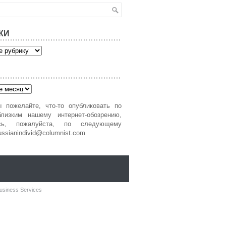
КИ
 пожелайте, что-то опубликовать по
лизким нашему интернет-обозрению,
есь, пожалуйста, по следующему
ussianindivid@columnist.com
usiness Services