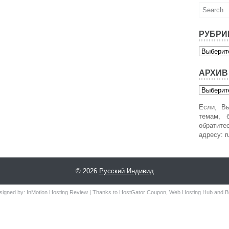
РУБРИ
Рубрики
АРХИВ
Архив
Если, Вы
темам, б
обратит
адресу: r
© 2026
Русский Индивид
signed by:
InMotion Hosting Review
| Thanks to
HostGator Coupon
,
Web Hosting Hub
and
B