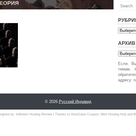
ТЕОРИЯ
РУБРИ
Рубрики
АРХИВ
Архив
Если, Вы
темам, б
обратит
адресу: r
© 2026
Русский Индивид
signed by:
InMotion Hosting Review
| Thanks to
HostGator Coupon
,
Web Hosting Hub
and
B