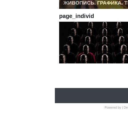
ЖИВОПИСЬ. ГРАФИКА. 
page_individ
Powered by
| De