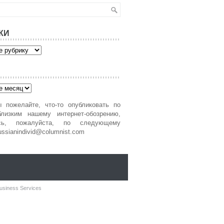
КИ
 пожелайте, что-то опубликовать по
лизким нашему интернет-обозрению,
есь, пожалуйста, по следующему
ussianindivid@columnist.com
usiness Services