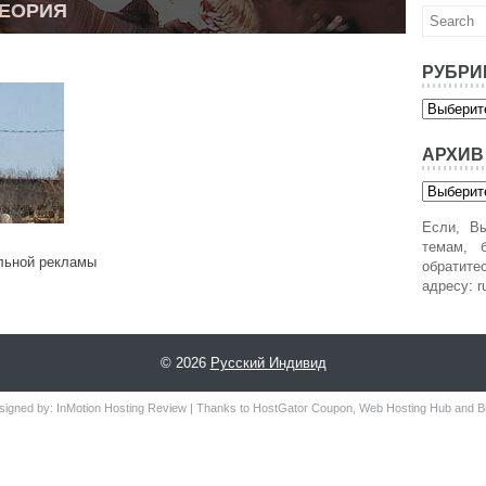
ТЕОРИЯ
РУБРИ
Рубрики
АРХИВ
Архив
Если, Вы
темам, б
льной рекламы
обратит
адресу: r
© 2026
Русский Индивид
signed by:
InMotion Hosting Review
| Thanks to
HostGator Coupon
,
Web Hosting Hub
and
B